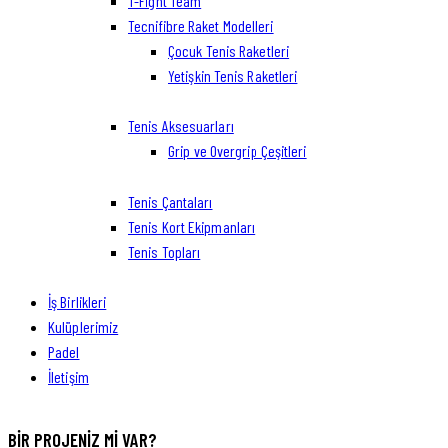
T-Fight Team
Tecnifibre Raket Modelleri
Çocuk Tenis Raketleri
Yetişkin Tenis Raketleri
Tenis Aksesuarları
Grip ve Overgrip Çeşitleri
Tenis Çantaları
Tenis Kort Ekipmanları
Tenis Topları
İş Birlikleri
Kulüplerimiz
Padel
İletişim
facebook-
twitter-
dribble-
instagram
BIR PROJENIZ MI VAR?