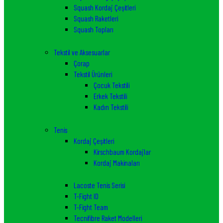
Squash Kordaj Çeşitleri
Squash Raketleri
Squash Topları
Tekstil ve Aksesuarlar
Çorap
Tekstil Ürünleri
Çocuk Tekstili
Erkek Tekstili
Kadın Tekstili
Tenis
Kordaj Çeşitleri
Kirschbaum Kordajlar
Kordaj Makinaları
Lacoste Tenis Serisi
T-Fight ID
T-Fight Team
Tecnifibre Raket Modelleri