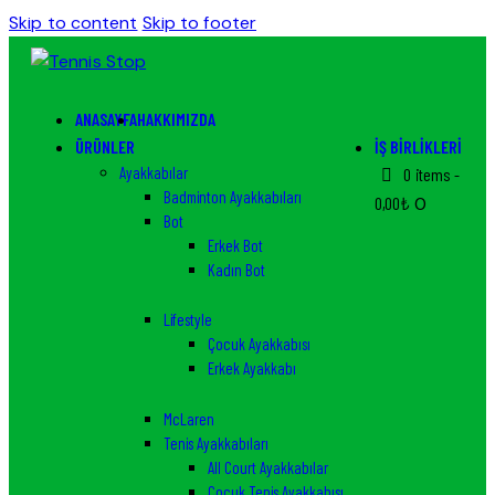
Skip to content
Skip to footer
ANASAYFA
HAKKIMIZDA
ÜRÜNLER
İŞ BIRLIKLERI
Ayakkabılar
0 items
-
Badminton Ayakkabıları
0,00₺
0
Bot
Erkek Bot
Kadın Bot
Lifestyle
Çocuk Ayakkabısı
Erkek Ayakkabı
McLaren
Tenis Ayakkabıları
All Court Ayakkabılar
Çocuk Tenis Ayakkabısı