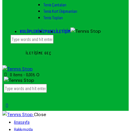
Tenis Çantaları
Tenis Kort Ekipmanları
Tenis Topları
KULÜPLERIMIZ
PADEL
İLETIŞIM
İLETIŞIME GEÇ
0 items
-
0,00₺
0
Close
Anasayfa
Hakkımızda