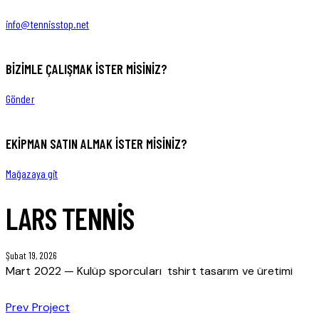
1
new
new
info@tennisstop.net
BIZIMLE ÇALIŞMAK İSTER MISINIZ?
Gönder
EKIPMAN SATIN ALMAK ISTER MISINIZ?
Mağazaya git
LARS TENNIS
Şubat 19, 2026
Mart 2022 — Kulüp sporcuları tshirt tasarım ve üretimi
YAZI
Prev Project