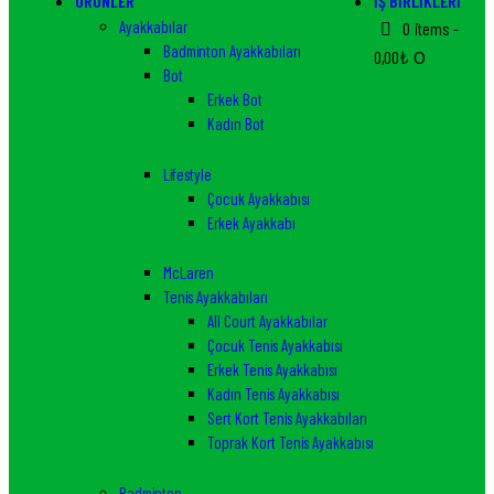
ÜRÜNLER
İŞ BIRLIKLERI
Ayakkabılar
0 items
-
Badminton Ayakkabıları
0,00₺
0
Bot
Erkek Bot
Kadın Bot
Lifestyle
Çocuk Ayakkabısı
Erkek Ayakkabı
McLaren
Tenis Ayakkabıları
All Court Ayakkabılar
Çocuk Tenis Ayakkabısı
Erkek Tenis Ayakkabısı
Kadın Tenis Ayakkabısı
Sert Kort Tenis Ayakkabıları
Toprak Kort Tenis Ayakkabısı
Badminton