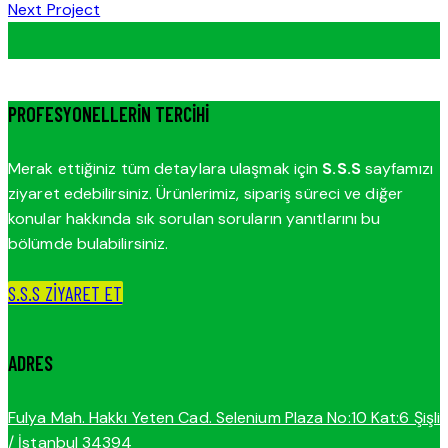
Next Project
GEZINMESI
PROFESYONELLERIN TERCIHI
Merak ettiğiniz tüm detaylara ulaşmak için
S.S.S
sayfamızı
ziyaret edebilirsiniz. Ürünlerimiz, sipariş süreci ve diğer
konular hakkında sık sorulan soruların yanıtlarını bu
bölümde bulabilirsiniz.
S.S.S ZİYARET ET
ADRES
Fulya Mah. Hakkı Yeten Cad. Selenium Plaza No:10 Kat:6 Şişli
/ İstanbul 34394