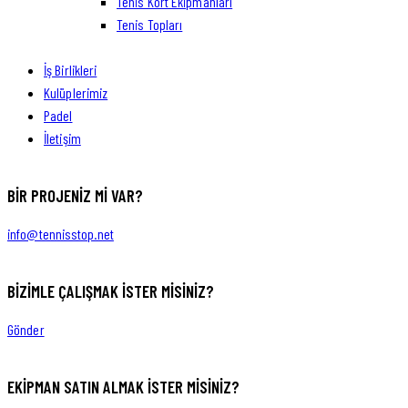
Tenis Kort Ekipmanları
Tenis Topları
İş Birlikleri
Kulüplerimiz
Padel
İletişim
BIR PROJENIZ MI VAR?
info@tennisstop.net
BIZIMLE ÇALIŞMAK İSTER MISINIZ?
Gönder
EKIPMAN SATIN ALMAK ISTER MISINIZ?