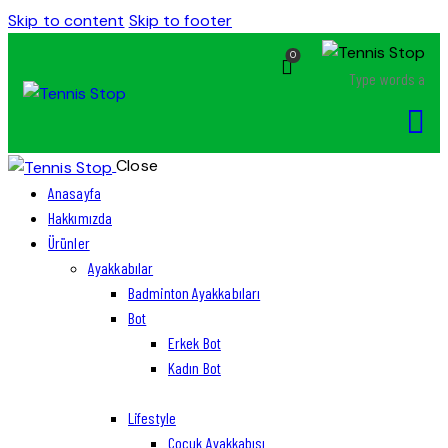
Skip to content
Skip to footer
0
Close
Anasayfa
Hakkımızda
Ürünler
Ayakkabılar
Badminton Ayakkabıları
Bot
Erkek Bot
Kadın Bot
Lifestyle
Çocuk Ayakkabısı