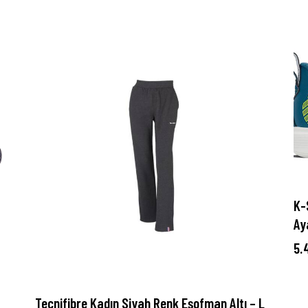
K-
Ay
5.
Tecnifibre Kadın Siyah Renk Eşofman Altı – L