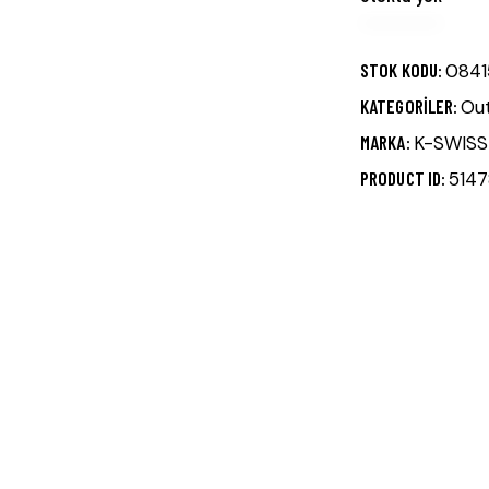
STOK KODU:
084
KATEGORILER:
Out
MARKA:
K-SWISS
PRODUCT ID:
514