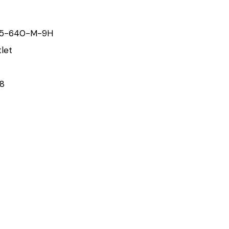
15-640-M-9H
let
78