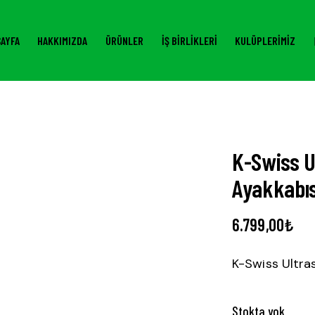
AYFA
HAKKIMIZDA
ÜRÜNLER
İŞ BIRLIKLERI
KULÜPLERIMIZ
K-Swiss U
Ayakkabıs
6.799,00
₺
K-Swiss Ultra
Stokta yok