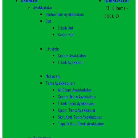
ÜRÜNLER
İŞ BIRLIKLERI
Ayakkabılar
0 items
-
Badminton Ayakkabıları
0,00₺
0
Bot
Erkek Bot
Kadın Bot
Lifestyle
Çocuk Ayakkabısı
Erkek Ayakkabı
McLaren
Tenis Ayakkabıları
All Court Ayakkabılar
Çocuk Tenis Ayakkabısı
Erkek Tenis Ayakkabısı
Kadın Tenis Ayakkabısı
Sert Kort Tenis Ayakkabıları
Toprak Kort Tenis Ayakkabısı
Badminton