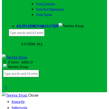
Tenis Çantaları
Tenis Kort Ekipmanları
Tenis Topları
KULÜPLERIMIZ
PADEL
İLETIŞIM
İLETIŞIME GEÇ
0 items
-
0,00₺
0
Close
Anasayfa
Hakkımızda