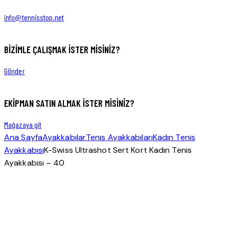
1
new
new
info@tennisstop.net
BIZIMLE ÇALIŞMAK İSTER MISINIZ?
Gönder
EKIPMAN SATIN ALMAK ISTER MISINIZ?
Mağazaya git
Ana Sayfa
Ayakkabılar
Tenis Ayakkabıları
Kadın Tenis
Ayakkabısı
K-Swiss Ultrashot Sert Kort Kadın Tenis
Ayakkabısı – 40