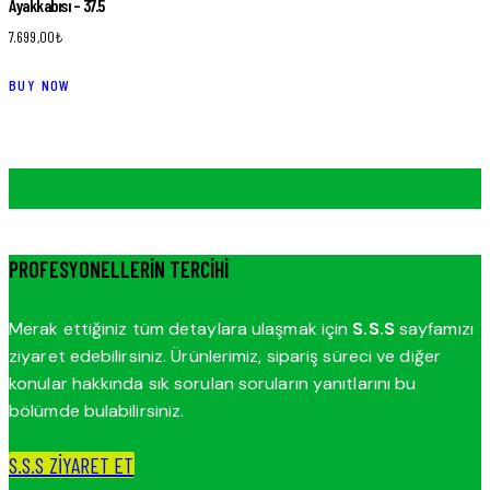
Ayakkabısı – 37.5
7.699,00
₺
BUY NOW
PROFESYONELLERIN TERCIHI
Merak ettiğiniz tüm detaylara ulaşmak için
S.S.S
sayfamızı
ziyaret edebilirsiniz. Ürünlerimiz, sipariş süreci ve diğer
konular hakkında sık sorulan soruların yanıtlarını bu
bölümde bulabilirsiniz.
S.S.S ZİYARET ET