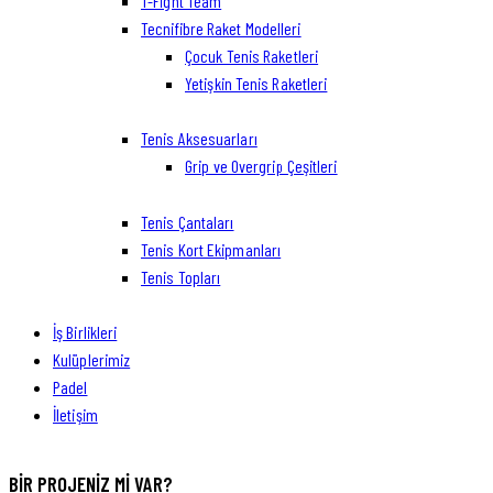
T-Fight Team
Tecnifibre Raket Modelleri
Çocuk Tenis Raketleri
Yetişkin Tenis Raketleri
Tenis Aksesuarları
Grip ve Overgrip Çeşitleri
Tenis Çantaları
Tenis Kort Ekipmanları
Tenis Topları
İş Birlikleri
Kulüplerimiz
Padel
İletişim
facebook-
twitter-
dribble-
instagram
BIR PROJENIZ MI VAR?