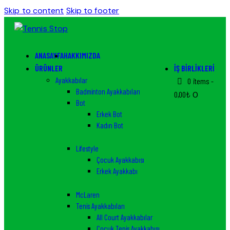
Skip to content
Skip to footer
ANASAYFA
HAKKIMIZDA
ÜRÜNLER
İŞ BIRLIKLERI
Ayakkabılar
0 items
-
Badminton Ayakkabıları
0,00₺
0
Bot
Erkek Bot
Kadın Bot
Lifestyle
Çocuk Ayakkabısı
Erkek Ayakkabı
McLaren
Tenis Ayakkabıları
All Court Ayakkabılar
Çocuk Tenis Ayakkabısı