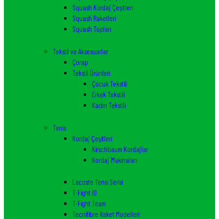
Squash Kordaj Çeşitleri
Squash Raketleri
Squash Topları
Tekstil ve Aksesuarlar
Çorap
Tekstil Ürünleri
Çocuk Tekstili
Erkek Tekstili
Kadın Tekstili
Tenis
Kordaj Çeşitleri
Kirschbaum Kordajlar
Kordaj Makinaları
Lacoste Tenis Serisi
T-Fight ID
T-Fight Team
Tecnifibre Raket Modelleri