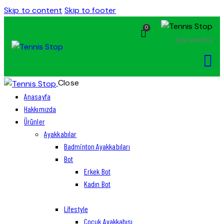
Skip to content
Skip to footer
0
Close
Anasayfa
Hakkımızda
Ürünler
Ayakkabılar
Badminton Ayakkabıları
Bot
Erkek Bot
Kadın Bot
Lifestyle
Çocuk Ayakkabısı