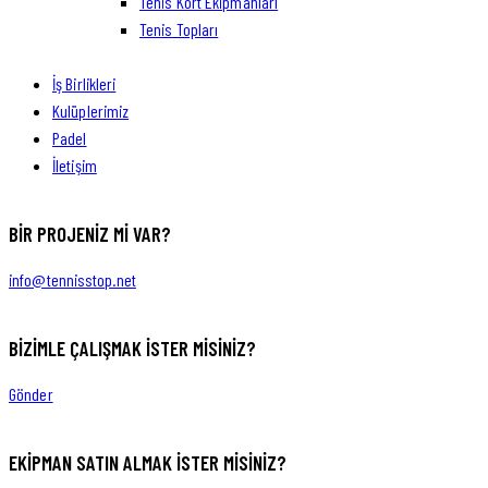
Tenis Kort Ekipmanları
Tenis Topları
İş Birlikleri
Kulüplerimiz
Padel
İletişim
BIR PROJENIZ MI VAR?
info@tennisstop.net
BIZIMLE ÇALIŞMAK İSTER MISINIZ?
Gönder
EKIPMAN SATIN ALMAK ISTER MISINIZ?