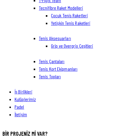
T-Fight Team
Tecnifibre Raket Modelleri
Çocuk Tenis Raketleri
Yetişkin Tenis Raketleri
Tenis Aksesuarları
Grip ve Overgrip Çeşitleri
Tenis Çantaları
Tenis Kort Ekipmanları
Tenis Topları
İş Birlikleri
Kulüplerimiz
Padel
İletişim
facebook-
twitter-
dribble-
instagram
BIR PROJENIZ MI VAR?