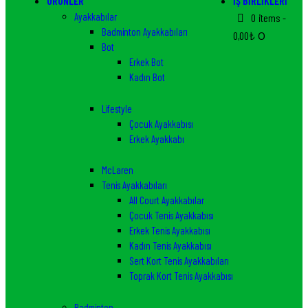
ÜRÜNLER
İŞ BIRLIKLERI
Ayakkabılar
0 items
-
Badminton Ayakkabıları
0,00₺
0
Bot
Erkek Bot
Kadın Bot
Lifestyle
Çocuk Ayakkabısı
Erkek Ayakkabı
McLaren
Tenis Ayakkabıları
All Court Ayakkabılar
Çocuk Tenis Ayakkabısı
Erkek Tenis Ayakkabısı
Kadın Tenis Ayakkabısı
Sert Kort Tenis Ayakkabıları
Toprak Kort Tenis Ayakkabısı
Badminton