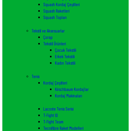
Squash Kordaj Çeşitleri
Squash Raketleri
Squash Topları
Tekstil ve Aksesuarlar
Çorap
Tekstil Ürünleri
Çocuk Tekstili
Erkek Tekstili
Kadın Tekstili
Tenis
Kordaj Çeşitleri
Kirschbaum Kordajlar
Kordaj Makinaları
Lacoste Tenis Serisi
T-Fight ID
T-Fight Team
Tecnifibre Raket Modelleri