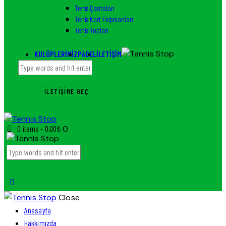
Tenis Çantaları
Tenis Kort Ekipmanları
Tenis Topları
KULÜPLERIMIZ
PADEL
İLETIŞIM
İLETIŞIME GEÇ
0 items
-
0,00₺
0
Close
Anasayfa
Hakkımızda