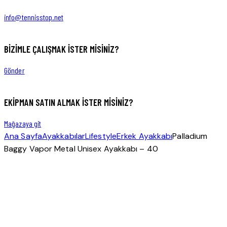
1
new
new
info@tennisstop.net
BIZIMLE ÇALIŞMAK İSTER MISINIZ?
Gönder
EKIPMAN SATIN ALMAK ISTER MISINIZ?
Mağazaya git
Ana Sayfa
Ayakkabılar
Lifestyle
Erkek Ayakkabı
Palladium
Baggy Vapor Metal Unisex Ayakkabı – 40