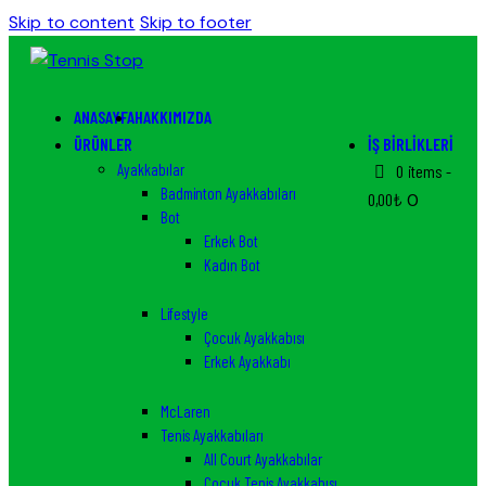
Skip to content
Skip to footer
ANASAYFA
HAKKIMIZDA
ÜRÜNLER
İŞ BIRLIKLERI
Ayakkabılar
0 items
-
Badminton Ayakkabıları
0,00₺
0
Bot
Erkek Bot
Kadın Bot
Lifestyle
Çocuk Ayakkabısı
Erkek Ayakkabı
McLaren
Tenis Ayakkabıları
All Court Ayakkabılar
Çocuk Tenis Ayakkabısı