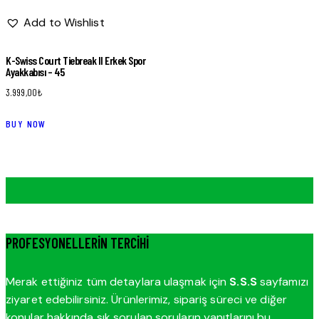
Add to Wishlist
K-Swiss Court Tiebreak II Erkek Spor
Ayakkabısı – 45
3.999,00
₺
BUY NOW
PROFESYONELLERIN TERCIHI
Merak ettiğiniz tüm detaylara ulaşmak için
S.S.S
sayfamızı
ziyaret edebilirsiniz. Ürünlerimiz, sipariş süreci ve diğer
konular hakkında sık sorulan soruların yanıtlarını bu