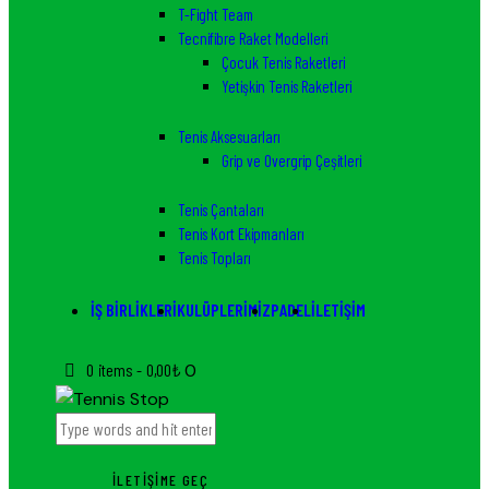
T-Fight Team
Tecnifibre Raket Modelleri
Çocuk Tenis Raketleri
Yetişkin Tenis Raketleri
Tenis Aksesuarları
Grip ve Overgrip Çeşitleri
Tenis Çantaları
Tenis Kort Ekipmanları
Tenis Topları
İŞ BIRLIKLERI
KULÜPLERIMIZ
PADEL
İLETIŞIM
0 items
-
0,00₺
0
İLETIŞIME GEÇ