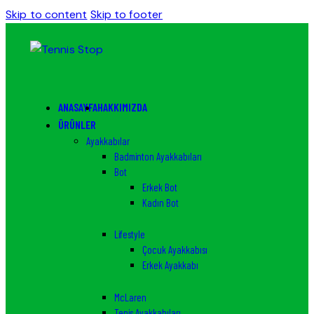
Skip to content
Skip to footer
ANASAYFA
HAKKIMIZDA
ÜRÜNLER
Ayakkabılar
Badminton Ayakkabıları
Bot
Erkek Bot
Kadın Bot
Lifestyle
Çocuk Ayakkabısı
Erkek Ayakkabı
McLaren
Tenis Ayakkabıları