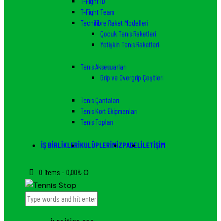
T-Fight ID
T-Fight Team
Tecnifibre Raket Modelleri
Çocuk Tenis Raketleri
Yetişkin Tenis Raketleri
Tenis Aksesuarları
Grip ve Overgrip Çeşitleri
Tenis Çantaları
Tenis Kort Ekipmanları
Tenis Topları
İŞ BIRLIKLERI
KULÜPLERIMIZ
PADEL
İLETIŞIM
0 items
-
0,00₺
0