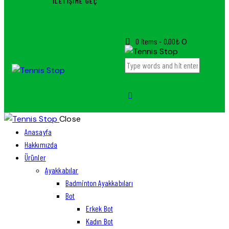
İLETIŞIME GEÇ
0 items
-
0,00₺
0
Close
Anasayfa
Hakkımızda
Ürünler
Ayakkabılar
Badminton Ayakkabıları
Bot
Erkek Bot
Kadın Bot