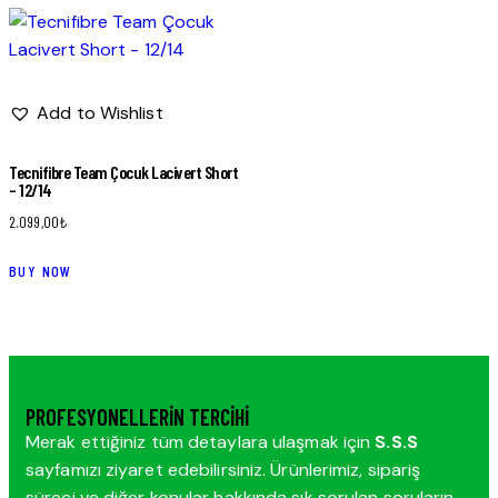
Add to Wishlist
Tecnifibre Team Çocuk Lacivert Short
– 12/14
2.099,00
₺
BUY NOW
PROFESYONELLERIN TERCIHI
Merak ettiğiniz tüm detaylara ulaşmak için
S.S.S
sayfamızı ziyaret edebilirsiniz. Ürünlerimiz, sipariş
süreci ve diğer konular hakkında sık sorulan soruların