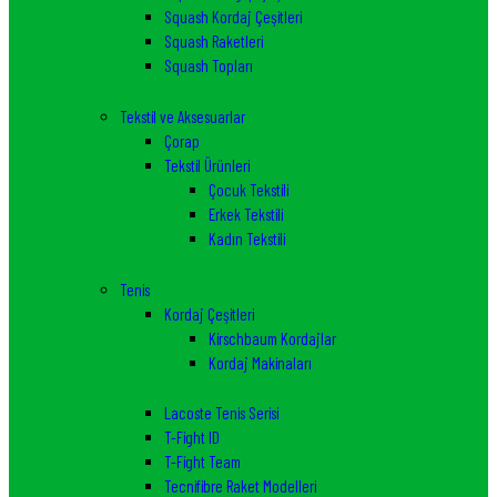
Squash Kordaj Çeşitleri
Squash Raketleri
Squash Topları
Tekstil ve Aksesuarlar
Çorap
Tekstil Ürünleri
Çocuk Tekstili
Erkek Tekstili
Kadın Tekstili
Tenis
Kordaj Çeşitleri
Kirschbaum Kordajlar
Kordaj Makinaları
Lacoste Tenis Serisi
T-Fight ID
T-Fight Team
Tecnifibre Raket Modelleri