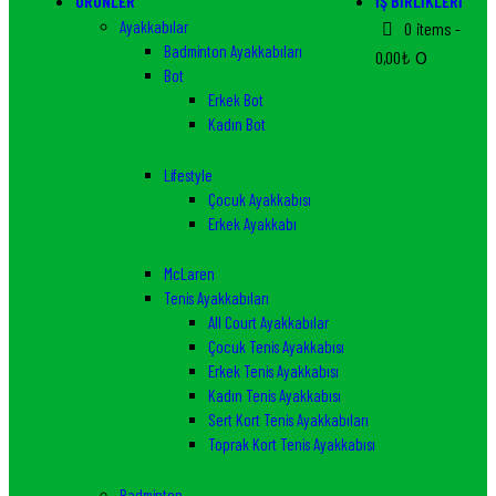
ÜRÜNLER
İŞ BIRLIKLERI
Ayakkabılar
0 items
-
Badminton Ayakkabıları
0,00₺
0
Bot
Erkek Bot
Kadın Bot
Lifestyle
Çocuk Ayakkabısı
Erkek Ayakkabı
McLaren
Tenis Ayakkabıları
All Court Ayakkabılar
Çocuk Tenis Ayakkabısı
Erkek Tenis Ayakkabısı
Kadın Tenis Ayakkabısı
Sert Kort Tenis Ayakkabıları
Toprak Kort Tenis Ayakkabısı
Badminton