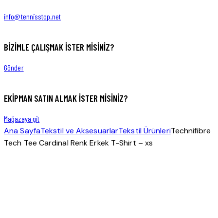
1
new
new
info@tennisstop.net
BIZIMLE ÇALIŞMAK İSTER MISINIZ?
Gönder
EKIPMAN SATIN ALMAK ISTER MISINIZ?
Mağazaya git
Ana Sayfa
Tekstil ve Aksesuarlar
Tekstil Ürünleri
Technifibre
Tech Tee Cardinal Renk Erkek T-Shirt – xs