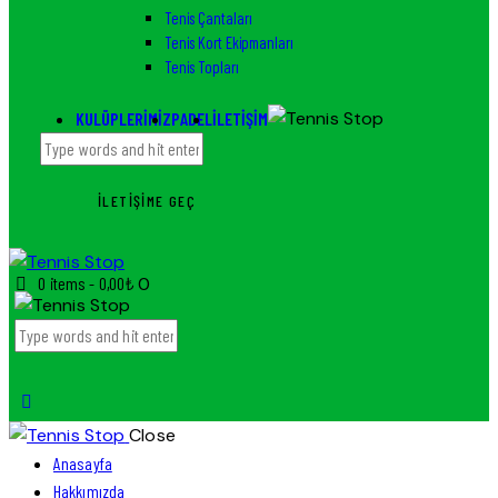
Tenis Çantaları
Tenis Kort Ekipmanları
Tenis Topları
KULÜPLERIMIZ
PADEL
İLETIŞIM
İLETIŞIME GEÇ
0 items
-
0,00₺
0
Close
Anasayfa
Hakkımızda