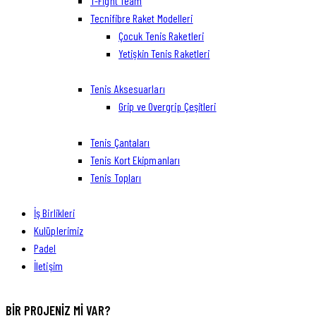
T-Fight Team
Tecnifibre Raket Modelleri
Çocuk Tenis Raketleri
Yetişkin Tenis Raketleri
Tenis Aksesuarları
Grip ve Overgrip Çeşitleri
Tenis Çantaları
Tenis Kort Ekipmanları
Tenis Topları
İş Birlikleri
Kulüplerimiz
Padel
İletişim
facebook-
twitter-
dribble-
instagram
BIR PROJENIZ MI VAR?