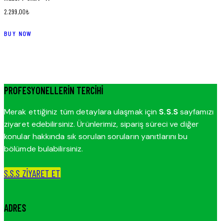
2.299,00
₺
BUY NOW
PROFESYONELLERIN TERCIHI
Merak ettiğiniz tüm detaylara ulaşmak için
S.S.S
sayfamızı
ziyaret edebilirsiniz. Ürünlerimiz, sipariş süreci ve diğer
konular hakkında sık sorulan soruların yanıtlarını bu
bölümde bulabilirsiniz.
S.S.S ZİYARET ET
ADRES