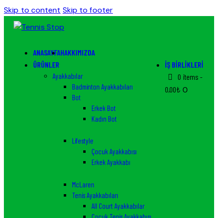
Skip to content
Skip to footer
ANASAYFA
HAKKIMIZDA
ÜRÜNLER
İŞ BIRLIKLERI
Ayakkabılar
0 items
-
Badminton Ayakkabıları
0,00₺
0
Bot
Erkek Bot
Kadın Bot
Lifestyle
Çocuk Ayakkabısı
Erkek Ayakkabı
McLaren
Tenis Ayakkabıları
All Court Ayakkabılar
Çocuk Tenis Ayakkabısı