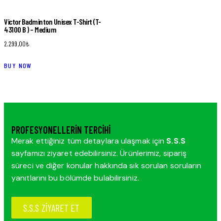
Victor Badminton Unisex T-Shirt (T-
43100 B ) – Medium
2.299,00
₺
BUY NOW
PROFESYONELLERIN TERCIHI
Merak ettiğiniz tüm detaylara ulaşmak için
S.S.S
sayfamızı ziyaret edebilirsiniz. Ürünlerimiz, sipariş
süreci ve diğer konular hakkında sık sorulan soruların
yanıtlarını bu bölümde bulabilirsiniz.
S.S.S ZİYARET ET