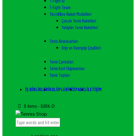
T-Fight ID
T-Fight Team
Tecnifibre Raket Modelleri
Çocuk Tenis Raketleri
Yetişkin Tenis Raketleri
Tenis Aksesuarları
Grip ve Overgrip Çeşitleri
Tenis Çantaları
Tenis Kort Ekipmanları
Tenis Topları
İŞ BIRLIKLERI
KULÜPLERIMIZ
PADEL
İLETIŞIM
0 items
-
0,00₺
0