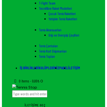
T-Fight Team
Tecnifibre Raket Modelleri
Çocuk Tenis Raketleri
Yetişkin Tenis Raketleri
Tenis Aksesuarları
Grip ve Overgrip Çeşitleri
Tenis Çantaları
Tenis Kort Ekipmanları
Tenis Topları
İŞ BIRLIKLERI
KULÜPLERIMIZ
PADEL
İLETIŞIM
0 items
-
0,00₺
0
İLETIŞIME GEÇ