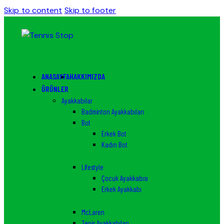
Skip to content
Skip to footer
ANASAYFA
HAKKIMIZDA
ÜRÜNLER
Ayakkabılar
Badminton Ayakkabıları
Bot
Erkek Bot
Kadın Bot
Lifestyle
Çocuk Ayakkabısı
Erkek Ayakkabı
McLaren
Tenis Ayakkabıları