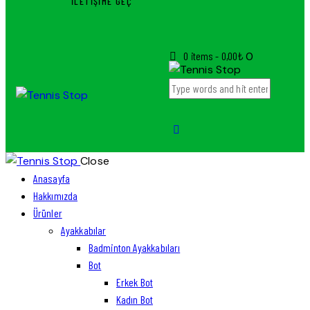
İLETIŞIME GEÇ
0 items
-
0,00₺
0
Close
Anasayfa
Hakkımızda
Ürünler
Ayakkabılar
Badminton Ayakkabıları
Bot
Erkek Bot
Kadın Bot