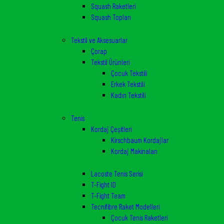
Squash Raketleri
Squash Topları
Tekstil ve Aksesuarlar
Çorap
Tekstil Ürünleri
Çocuk Tekstili
Erkek Tekstili
Kadın Tekstili
Tenis
Kordaj Çeşitleri
Kirschbaum Kordajlar
Kordaj Makinaları
Lacoste Tenis Serisi
T-Fight ID
T-Fight Team
Tecnifibre Raket Modelleri
Çocuk Tenis Raketleri