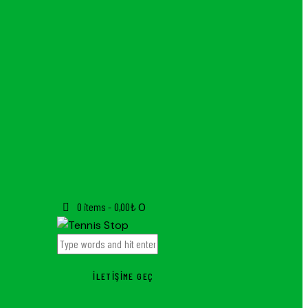
0 items
-
0,00₺
0
İLETIŞIME GEÇ