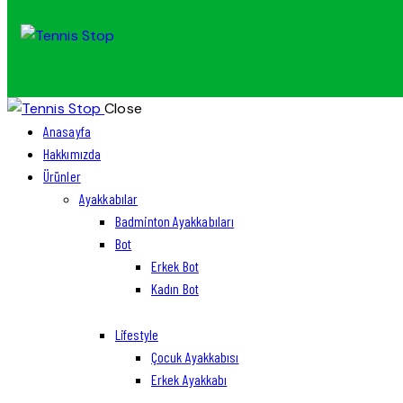
Close
Anasayfa
Hakkımızda
Ürünler
Ayakkabılar
Badminton Ayakkabıları
Bot
Erkek Bot
Kadın Bot
Lifestyle
Çocuk Ayakkabısı
Erkek Ayakkabı