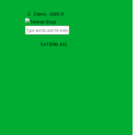
0 items
-
0,00₺
0
İLETIŞIME GEÇ