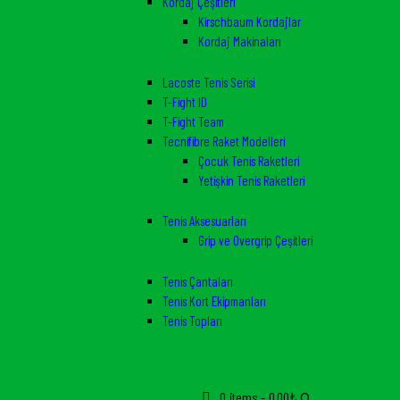
Kordaj Çeşitleri
Kirschbaum Kordajlar
Kordaj Makinaları
Lacoste Tenis Serisi
T-Fight ID
T-Fight Team
Tecnifibre Raket Modelleri
Çocuk Tenis Raketleri
Yetişkin Tenis Raketleri
Tenis Aksesuarları
Grip ve Overgrip Çeşitleri
Tenis Çantaları
Tenis Kort Ekipmanları
Tenis Topları
0 items
-
0,00₺
0