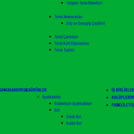
Yetişkin Tenis Raketleri
Tenis Aksesuarları
Grip ve Overgrip Çeşitleri
Tenis Çantaları
Tenis Kort Ekipmanları
Tenis Topları
SAYFA
HAKKIMIZDA
ÜRÜNLER
İŞ BIRLIKLER
Ayakkabılar
KULÜPLERIM
Badminton Ayakkabıları
PADEL
İLETIŞ
Bot
Erkek Bot
Kadın Bot