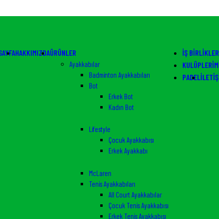
SAYFA
HAKKIMIZDA
ÜRÜNLER
İŞ BIRLIKLER
Ayakkabılar
KULÜPLERIM
Badminton Ayakkabıları
PADEL
İLETIŞ
Bot
Erkek Bot
Kadın Bot
Lifestyle
Çocuk Ayakkabısı
Erkek Ayakkabı
McLaren
Tenis Ayakkabıları
All Court Ayakkabılar
Çocuk Tenis Ayakkabısı
Erkek Tenis Ayakkabısı